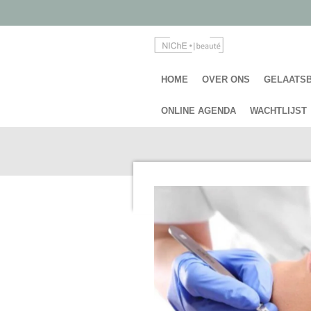
Ga
direct
naar
de
hoofdinhoud
HOME
OVER ONS
GELAATS
ONLINE AGENDA
WACHTLIJST