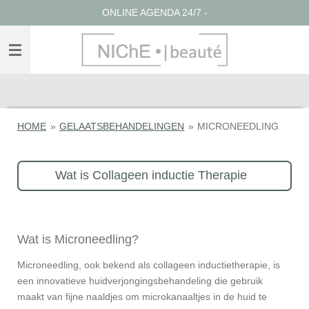
ONLINE AGENDA 24/7 -
Ga
direct
naar
de
hoofdinhoud
HOME
»
GELAATSBEHANDELINGEN
»
MICRONEEDLING
Wat is Collageen inductie Therapie
Wat is Microneedling?
Microneedling, ook bekend als collageen inductietherapie, is
een innovatieve huidverjongingsbehandeling die gebruik
maakt van fijne naaldjes om microkanaaltjes in de huid te