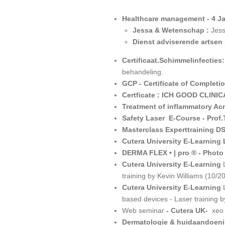
Healthcare management - 4 Ja
Jessa & Wetenschap :
Jess
Dienst adviserende artsen
Certificaat.Schimmelinfecties
behandeling.
GCP - Certificate of Completi
Certficate : ICH GOOD CLINI
Treatment of inflammatory Acn
Safety Laser E-
Course - Prof
Masterclass Experttraining D
Cutera University E-Learning 
DERMA FLEX • | pro ® - Phot
Cutera University E-Learning
training by Kevin Williams (10/2
Cutera University E-Learning
based devices - Laser training b
Web seminar
- Cutera UK-
xe
Dermatologie & huidaandoen