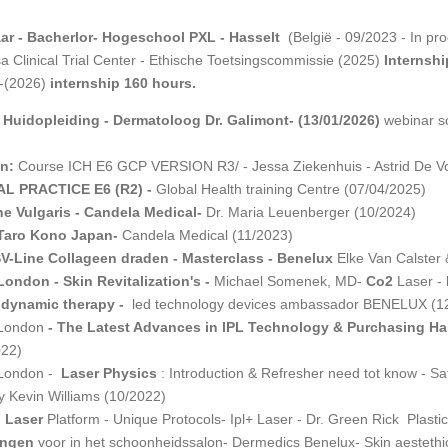
ar - Bacherlor- Hogeschool PXL - Hasselt
(België - 09/2023 - In pro
a Clinical Trial Center -
E
thische Toetsingscommissie (2025)
Internsh
-(2026)
internship 160 hours.
: Huidopleiding - Dermatoloog Dr. Galimont- (13/01/2026)
webinar s
on:
Course ICH E6 GCP VERSION R3/ - Jessa Ziekenhuis - Astrid De Vo
CAL PRACTICE E6 (R2) -
Global Health training Centre (07/04/2025)
e Vulgaris -
Candela Medical-
Dr. Maria Leuenberger (10/2024)
.Taro Kono Japan-
Candela Medical (11/2023)
SV-Line Collageen draden - Masterclass
- Benelux
Elke Van Calster 
London - Skin Revitalization's -
Michael Somenek, MD-
Co2
Laser -
o dynamic therapy -
led technology devices ambassador BENELUX (1
London
- The Latest Advances in IPL Technology & Purchasing Ha
022)
London -
Laser Physics
: Introduction & Refresher need tot know - Saf
y Kevin Williams (10/2022)
o
Laser
Platform - Unique Protocols- Ipl+ Laser - Dr. Green Rick Plasti
ingen
voor in het schoonheidssalon- Dermedics Benelux- Skin aestethi