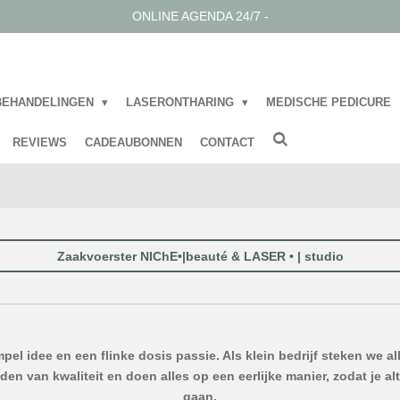
ONLINE AGENDA 24/7 -
BEHANDELINGEN
LASERONTHARING
MEDISCHE PEDICURE
REVIEWS
CADEAUBONNEN
CONTACT
Zaakvoerster NIChE•|beauté & LASER • | studio
el idee en een flinke dosis passie. Als klein bedrijf steken we a
den van kwaliteit en doen alles op een eerlijke manier, zodat je al
gaan.