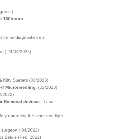
gress )
ip 160hours
chimmeldiagnostiek en
s ( 24/04/2025)
& Kitty Sueters (06/2023)
Rf Microneedling
. (02/2023)
2/2022)
ir Removal devices -
Laser
ety operating the laser and light
c surgeon ( 04/2022)
cs België (Feb. 2022)