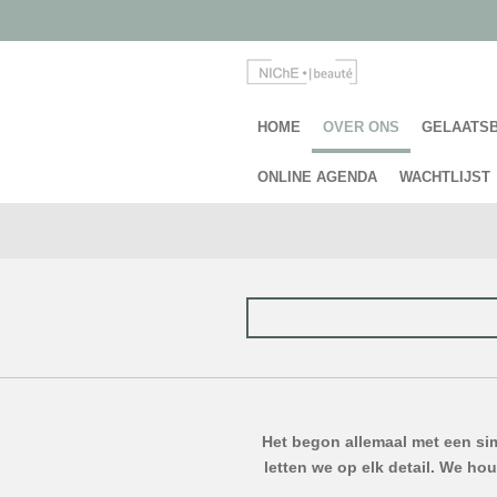
Ga
direct
naar
de
hoofdinhoud
HOME
OVER ONS
GELAATS
ONLINE AGENDA
WACHTLIJST
Het begon allemaal met een simp
letten we op elk detail. We hou