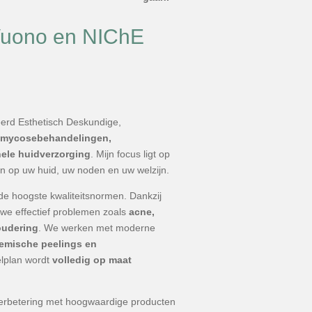
Vuono en NIChE
eerd Esthetisch Deskundige,
, mycosebehandelingen,
nele huidverzorging
. Mijn focus ligt op
en op uw huid, uw noden en uw welzijn.
e hoogste kwaliteitsnormen. Dankzij
we effectief problemen zoals
acne,
oudering
. We werken met moderne
hemische peelings en
elplan wordt
volledig op maat
erbetering met hoogwaardige producten