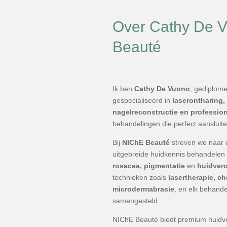
Over Cathy De 
Beauté
Ik ben
Cathy De Vuono
, gediplom
gespecialiseerd in
laserontharing
nagelreconstructie en professio
behandelingen die perfect aansluit
Bij
NIChE Beauté
streven we naar d
uitgebreide huidkennis behandelen 
rosacea, pigmentatie
en
huidver
technieken zoals
lasertherapie, c
microdermabrasie
, en elk behand
samengesteld.
NIChE Beauté biedt premium huidv