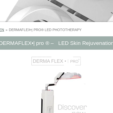
EN
»
DERMAFLEX•| PRO® LED PHOTOTHERAPY
DERMAFLEX•| pro ® – LED Skin Rejuvenatio