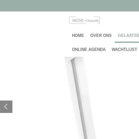
Ga
direct
naar
de
hoofdinhoud
HOME
OVER ONS
GELAATS
ONLINE AGENDA
WACHTLIJST