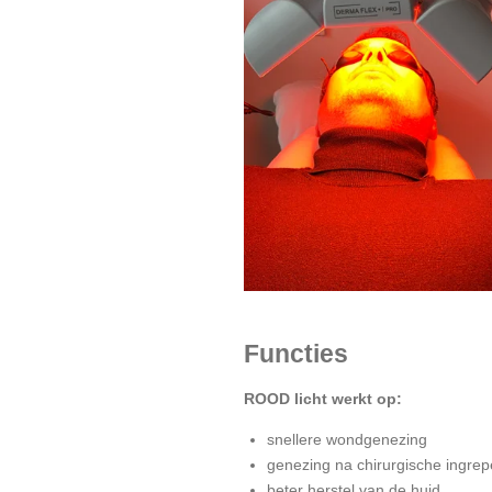
Functies
ROOD licht werkt op:
snellere wondgenezing
genezing na chirurgische ingre
beter herstel van de huid