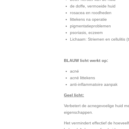
de doffe, vermoeide huid
rosacea en roodheden
littekens na operatie
pigmentatieproblemen
psoriasis, eczeem
Lichaam: Striemen en cellulitis 
BLAUW licht werkt op:
acné
acné littekens
anti-inflammatoire aanpak
Geel licht:
Verbetert de acnegevoelige huid met
eigenschappen.
Het vermindert effectief de hoeveelh