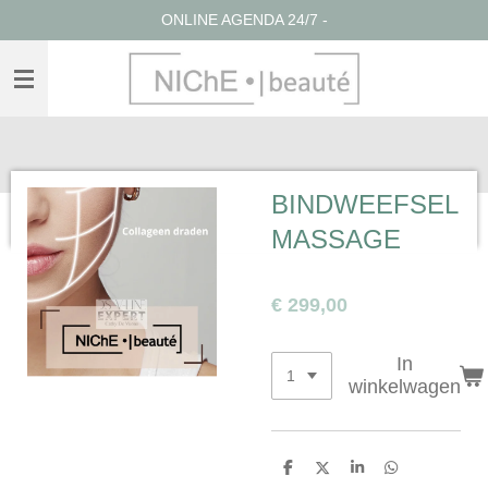
ONLINE AGENDA 24/7 -
Ga
direct
naar
de
hoofdinhoud
BINDWEEFSEL
MASSAGE
€ 299,00
In
winkelwagen
D
D
S
D