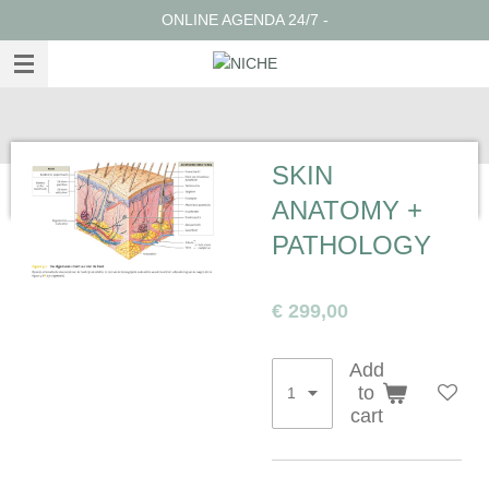
ONLINE AGENDA 24/7 -
Ga
direct
naar
de
hoofdinhoud
SKIN
ANATOMY +
PATHOLOGY
€ 299,00
Add
to
cart