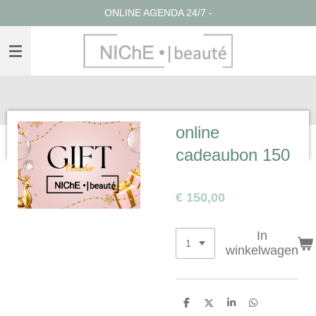
ONLINE AGENDA 24/7 -
Ga
direct
naar
de
hoofdinhoud
online
cadeaubon 150
€ 150,00
In
winkelwagen
D
D
S
D