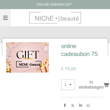
ONLINE AGENDA 24/7 -
Ga
direct
naar
de
hoofdinhoud
online
cadeaubon 75
€ 75,00
In
winkelwagen
D
D
S
D